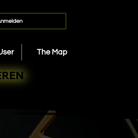
nmelden
User
The Map
EREN
EREN