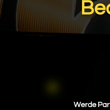
Be
Werde Part