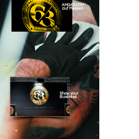
AMG63.COM
auf
Messen
Show your
Business